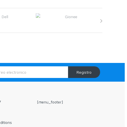
Registro
y
[menu_footer]
ditions