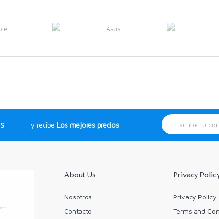
E
os
y recibe
Los mejores precios
m
a
i
l
*
About Us
Privacy Polic
Nosotros
Privacy Policy
Contacto
Terms and Con