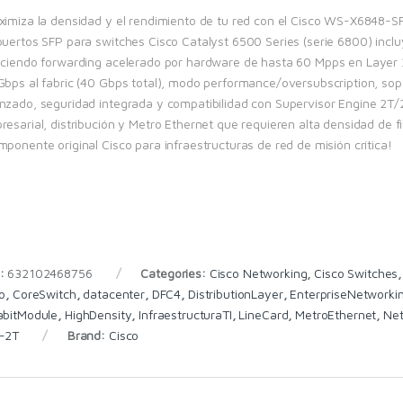
ximiza la densidad y el rendimiento de tu red con el Cisco WS-X6848-SF
puertos SFP para switches Cisco Catalyst 6500 Series (serie 6800) inclu
eciendo forwarding acelerado por hardware de hasta 60 Mpps en Layer 
Gbps al fabric (40 Gbps total), modo performance/oversubscription, so
nzado, seguridad integrada y compatibilidad con Supervisor Engine 2T/2
esarial, distribución y Metro Ethernet que requieren alta densidad de fibr
ponente original Cisco para infraestructuras de red de misión crítica!
:
632102468756
Categories:
Cisco Networking
,
Cisco Switches
co
,
CoreSwitch
,
datacenter
,
DFC4
,
DistributionLayer
,
EnterpriseNetworki
abitModule
,
HighDensity
,
InfraestructuraTI
,
LineCard
,
MetroEthernet
,
Net
-2T
Brand:
Cisco