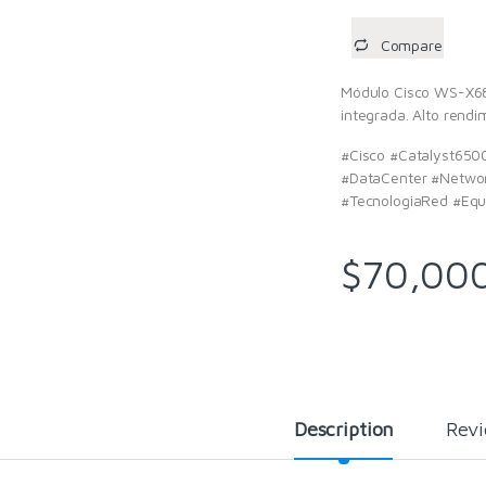
Compare
Módulo Cisco WS-X68
integrada. Alto rendi
#Cisco #Catalyst65
#DataCenter #Networ
#TecnologiaRed #Equi
$
70,00
Description
Rev