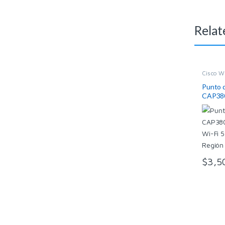
Relat
Cisco W
Punto d
CAP380
Fi 5 Wa
N
$
3,5