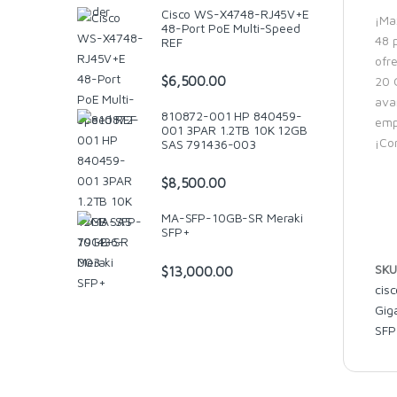
Cisco WS-X4748-RJ45V+E
¡Ma
48-Port PoE Multi-Speed
48 
REF
ofr
20 
$
6,500.00
ava
810872-001 HP 840459-
empr
001 3PAR 1.2TB 10K 12GB
¡Com
SAS 791436-003
$
8,500.00
MA-SFP-10GB-SR Meraki
SFP+
SKU
$
13,000.00
cis
Gig
SFP