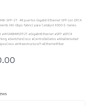
48-SFP-2T: 48 puertos Gigabit Ethernet SFP con DFC4
miento (40 Gbps fabric) para Catalyst 6500 E-Series.
00 #WSX6848SFP2T #GigabitEthernet #SFP #DFC4
king #SwitchesCisco #CentroDeDatos #AltaDensidad
posCisco #InfraestructuraTI #EthernetFiber
0.00
iews