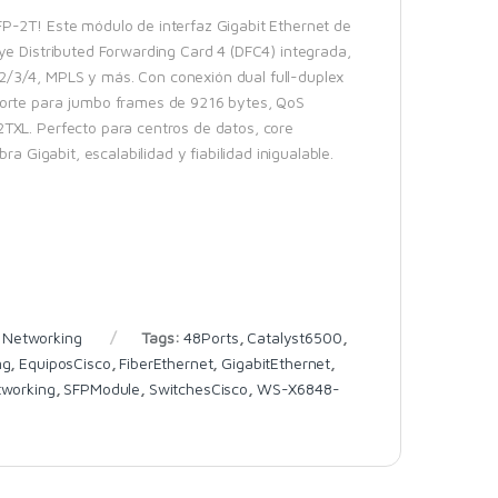
P-2T! Este módulo de interfaz Gigabit Ethernet de
ye Distributed Forwarding Card 4 (DFC4) integrada,
2/3/4, MPLS y más. Con conexión dual full-duplex
porte para jumbo frames de 9216 bytes, QoS
TXL. Perfecto para centros de datos, core
a Gigabit, escalabilidad y fiabilidad inigualable.
,
Networking
Tags:
48Ports
,
Catalyst6500
,
ng
,
EquiposCisco
,
FiberEthernet
,
GigabitEthernet
,
working
,
SFPModule
,
SwitchesCisco
,
WS-X6848-