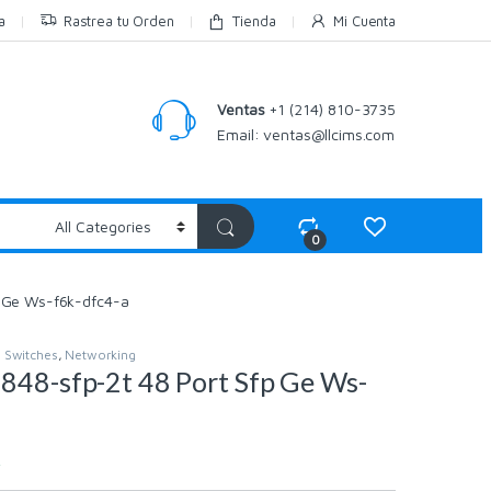
a
Rastrea tu Orden
Tienda
Mi Cuenta
Ventas
+1 (214) 810-3735
Email:
ventas@llcims.com
0
p Ge Ws-f6k-dfc4-a
 Switches
,
Networking
848-sfp-2t 48 Port Sfp Ge Ws-