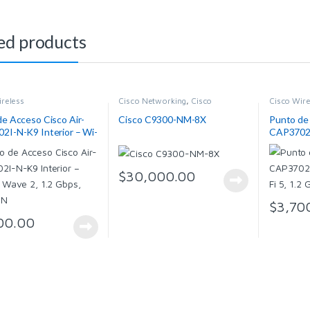
ed products
ireless
Cisco Networking
,
Cisco
Cisco Wire
Switches
,
Networking
e Acceso Cisco Air-
Cisco C9300-NM-8X
Punto de 
2I-N-K9 Interior – Wi-
CAP3702I
ve 2, 1.2 Gbps, Región
Fi 5, 1.2
$
30,000.00
$
3,70
00.00