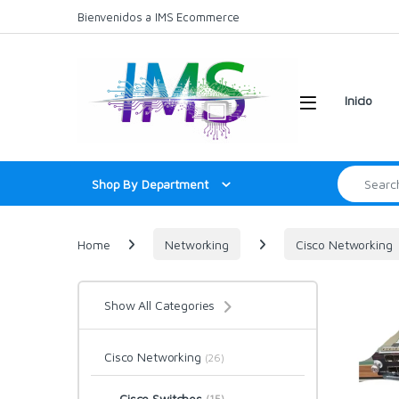
Skip to navigation
Skip to content
Bienvenidos a IMS Ecommerce
Inicio
Search for:
Shop By Department
Home
Networking
Cisco Networking
Show All Categories
Cisco Networking
(26)
Cisco Switches
(15)